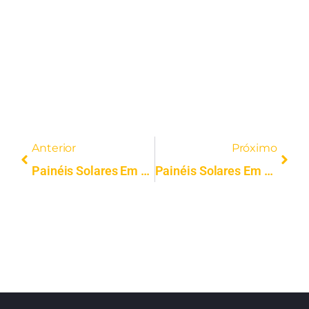
Anterior
Próximo
Painéis Solares Em Viseu | Instalação Profissional | Solar FV
Painéis Solares Em Arganil | Instalação Profissional | Solar FV