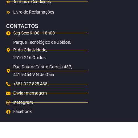
Termos e Condições
Livro de Reclamações
CONTACTOS
Seg-Sex: 9h00 - 18h00
Parque Tecnológico de Óbidos,
R. da Criatividade,
2510-216 Óbidos
Rua Doutor Castro Correia 487,
4415-454 V N de Gaia
+351 927 825 438
Enviar mensagem
Instagram
Facebook
Copyright ©
2026
Solar FV Engenharia | Desenvolvido com
por
®
DESCOMPLICAR