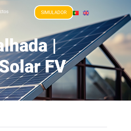
ctos
SIMULADOR
lhada |
 Solar FV