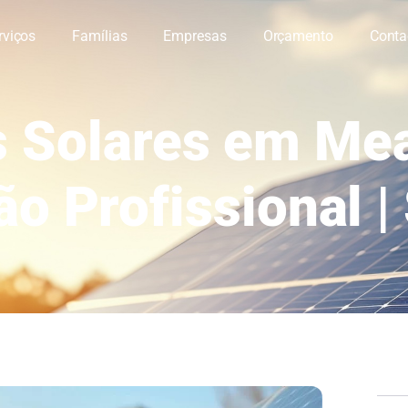
rviços
Famílias
Empresas
Orçamento
Conta
s Solares em Mea
ão Profissional |