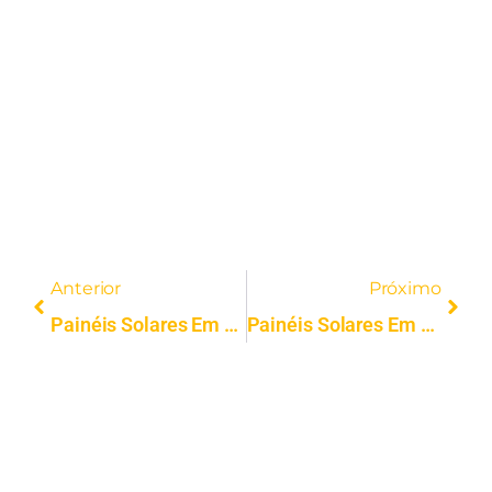
Anterior
Próximo
Painéis Solares Em Arganil | Instalação Profissional | Solar FV
Painéis Solares Em Coimbra | Instalação Profissional | Solar FV