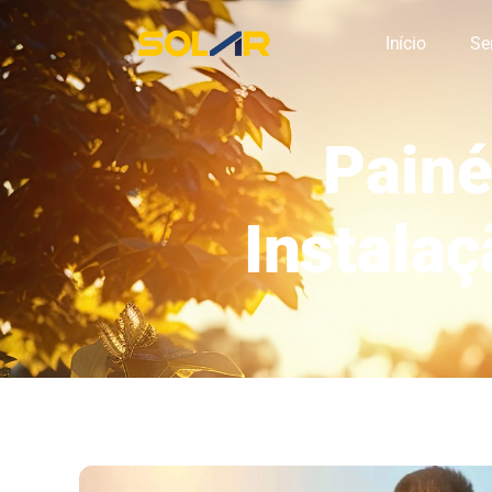
Início
Se
Painé
Instalaç