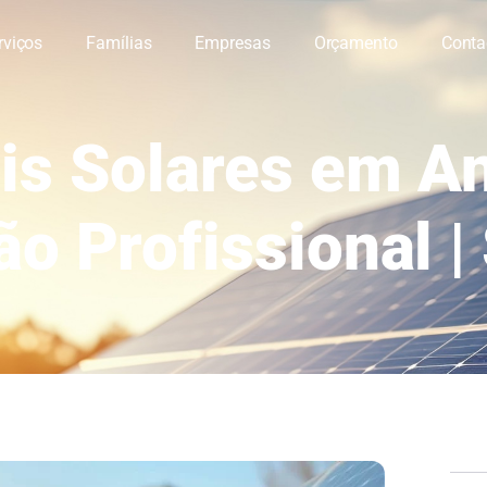
rviços
Famílias
Empresas
Orçamento
Conta
is Solares em An
ão Profissional |