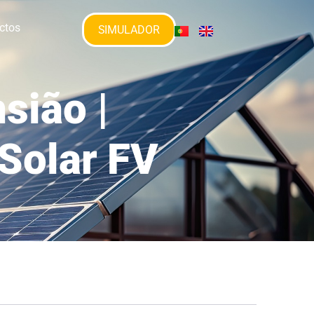
ctos
SIMULADOR
sião |
 Solar FV